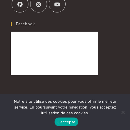
Facebook
Contact
Mentions légales
Conditions Générales de Vente
Notre site utilise des cookies pour vous offrir le meilleur
service. En poursuivant votre navigation, vous acceptez
© 2026 La Butinerie -
Webmaster
l’utilisation de ces cookies.
J'accepte