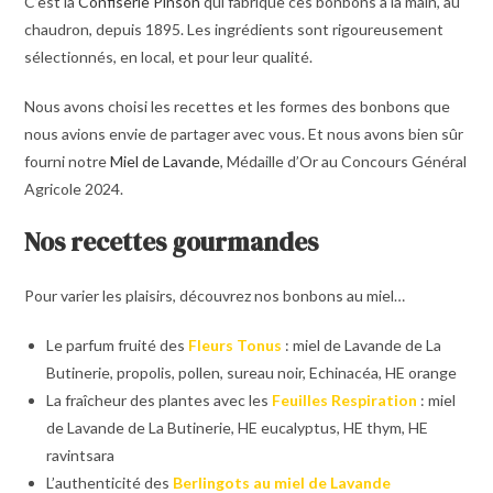
C’est la
Confiserie Pinson
qui fabrique ces bonbons à la main, au
chaudron, depuis 1895. Les ingrédients sont rigoureusement
sélectionnés, en local, et pour leur qualité.
Nous avons choisi les recettes et les formes des bonbons que
nous avions envie de partager avec vous. Et nous avons bien sûr
fourni notre
Miel de Lavande
, Médaille d’Or au Concours Général
Agricole 2024.
Nos recettes gourmandes
Pour varier les plaisirs, découvrez nos bonbons au miel…
Le parfum fruité des
Fleurs Tonus
: miel de Lavande de La
Butinerie, propolis, pollen, sureau noir, Echinacéa, HE orange
La fraîcheur des plantes avec les
Feuilles Respiration
: miel
de Lavande de La Butinerie, HE eucalyptus, HE thym, HE
ravintsara
L’authenticité des
Berlingots au miel de Lavande