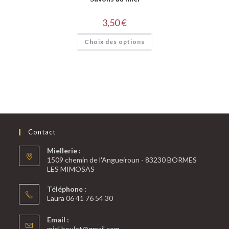
3,50
€
Choix des options
Contact
Miellerie :
1509 chemin de l'Angueiroun - 83230 BORMES
LES MIMOSAS
Téléphone :
Laura 06 41 76 54 30
Email :
miel.boulet@gmail.com