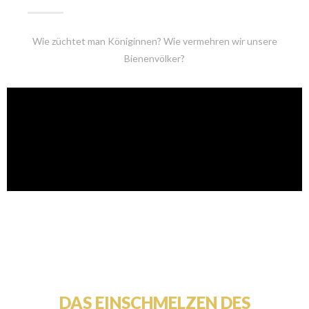
Wie züchtet man Königinnen? Wie vermehren wir unsere
Bienenvölker?
DAS EINSCHMELZEN DES