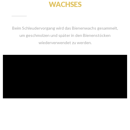
WACHSES
Beim Schleudervorgang wird das Bienenwachs gesammelt,
um geschmolzen und später in den Bienenstöcken
wiederverwendet zu werden.