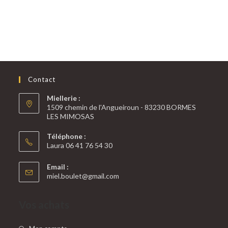
APICULTEURS DE PERE EN FILS DEPUIS 1987
Contact
Miellerie :
1509 chemin de l'Angueiroun - 83230 BORMES
LES MIMOSAS
Téléphone :
Laura 06 41 76 54 30
Email :
miel.boulet@gmail.com
Vos achats