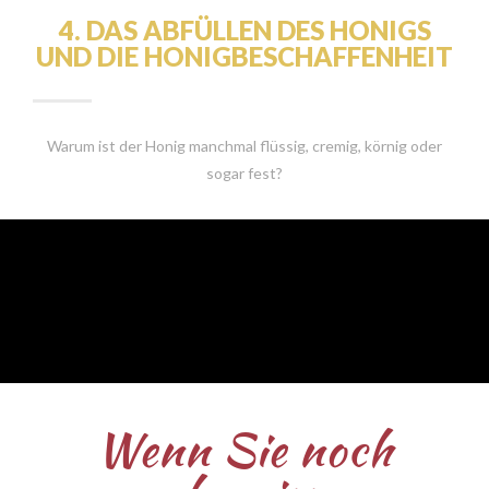
4. DAS ABFÜLLEN DES HONIGS
UND DIE HONIGBESCHAFFENHEIT
Warum ist der Honig manchmal flüssig, cremig, körnig oder
sogar fest?
Wenn Sie noch