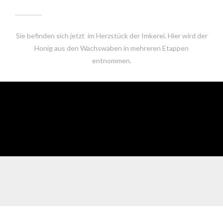
Sie befinden sich jetzt im Herzstück der Imkerei. Hier wird der
Honig aus den Wachswaben in mehreren Etappen
entnommen.